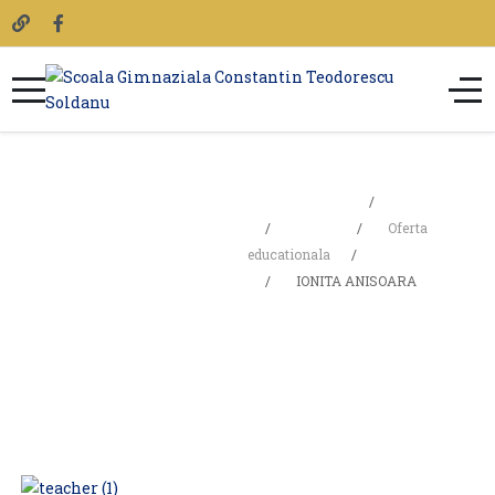
Sunteți aici:
Acasa
IONITA
Școala
Oferta
educationala
Profesori
ANISOARA
IONITA ANISOARA