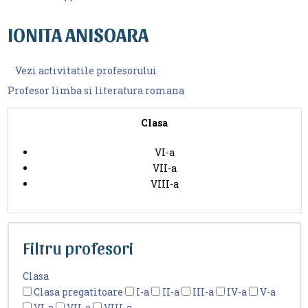
IONITA ANISOARA
Vezi activitatile profesorului
Profesor limba si literatura romana
Clasa
VI-a
VII-a
VIII-a
Filtru profesori
Clasa
Clasa pregatitoare
I-a
II-a
III-a
IV-a
V-a
VI-a
VII-a
VIII-a