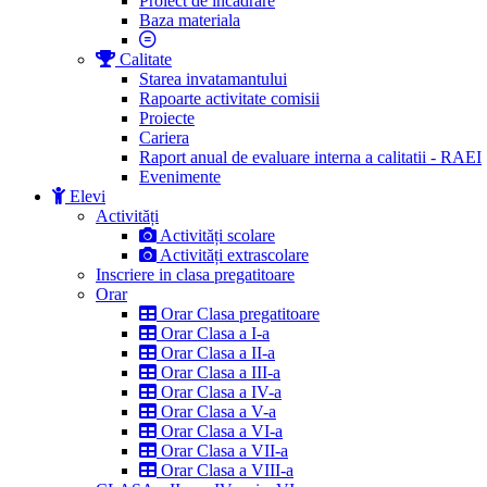
Proiect de incadrare
Baza materiala
Calitate
Starea invatamantului
Rapoarte activitate comisii
Proiecte
Cariera
Raport anual de evaluare interna a calitatii - RAEI
Evenimente
Elevi
Activități
Activități scolare
Activități extrascolare
Inscriere in clasa pregatitoare
Orar
Orar Clasa pregatitoare
Orar Clasa a I-a
Orar Clasa a II-a
Orar Clasa a III-a
Orar Clasa a IV-a
Orar Clasa a V-a
Orar Clasa a VI-a
Orar Clasa a VII-a
Orar Clasa a VIII-a