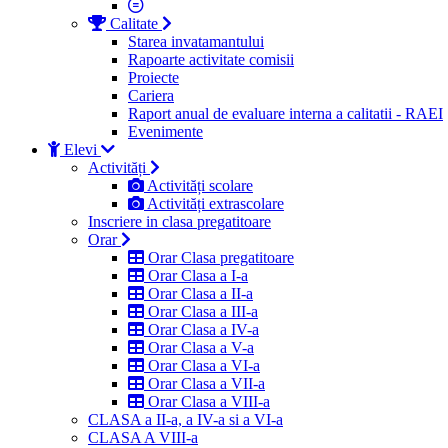
Calitate
Starea invatamantului
Rapoarte activitate comisii
Proiecte
Cariera
Raport anual de evaluare interna a calitatii - RAEI
Evenimente
Elevi
Activități
Activități scolare
Activități extrascolare
Inscriere in clasa pregatitoare
Orar
Orar Clasa pregatitoare
Orar Clasa a I-a
Orar Clasa a II-a
Orar Clasa a III-a
Orar Clasa a IV-a
Orar Clasa a V-a
Orar Clasa a VI-a
Orar Clasa a VII-a
Orar Clasa a VIII-a
CLASA a II-a, a IV-a si a VI-a
CLASA A VIII-a