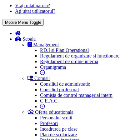
V-ați uitat parola?
Ați uitat utilizatorul?
Mobile Menu Toggle
Școala
Management
P.D.I si Plan Operational
Regulament de organizare si functionare
Regulament de ordine interna
Organigrama
Comisii
Consiliul de administratie
Consiliul profesoral
Comisia de control managerial intern
C.E.A.C.
Oferta educationala
Personalul scolii
Profesori
Incadrarea pe clase
Plan de scolarizare