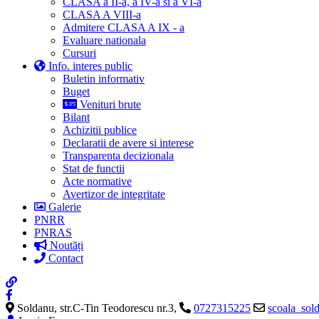
CLASA a II-a, a IV-a si a VI-a
CLASA A VIII-a
Admitere CLASA A IX - a
Evaluare nationala
Cursuri
Info. interes public
Buletin informativ
Buget
Venituri brute
Bilant
Achizitii publice
Declaratii de avere si interese
Transparenta decizionala
Stat de functii
Acte normative
Avertizor de integritate
Galerie
PNRR
PNRAS
Noutăți
Contact
Soldanu, str.C-Tin Teodorescu nr.3,
0727315225
scoala_so