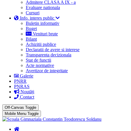
Admitere CLASA A IX - a
Evaluare nationala
Cursuri
Info. interes public
Buletin informativ
Buget
Venituri brute
Bilant
Achizitii publice
Declaratii de avere si interese
Transparenta decizionala
Stat de functii
Acte normative
Avertizor de integritate
Galerie
PNRR
PNRAS
Noutăți
Contact
Off-Canvas Toggle
Mobile Menu Toggle