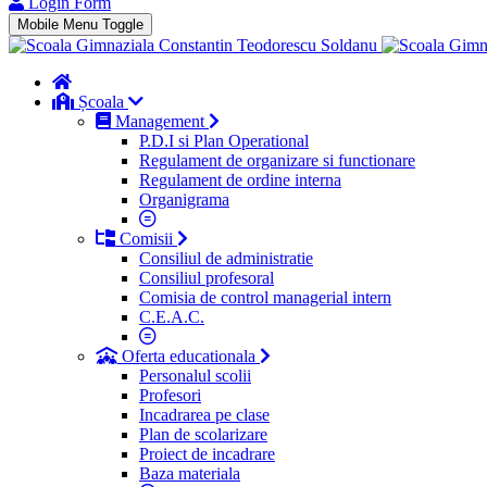
Login Form
Mobile Menu Toggle
Școala
Management
P.D.I si Plan Operational
Regulament de organizare si functionare
Regulament de ordine interna
Organigrama
Comisii
Consiliul de administratie
Consiliul profesoral
Comisia de control managerial intern
C.E.A.C.
Oferta educationala
Personalul scolii
Profesori
Incadrarea pe clase
Plan de scolarizare
Proiect de incadrare
Baza materiala