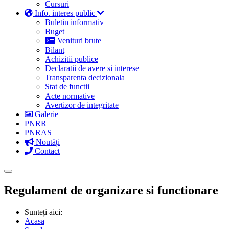
Cursuri
Info. interes public
Buletin informativ
Buget
Venituri brute
Bilant
Achizitii publice
Declaratii de avere si interese
Transparenta decizionala
Stat de functii
Acte normative
Avertizor de integritate
Galerie
PNRR
PNRAS
Noutăți
Contact
Regulament de organizare si functionare
Sunteți aici:
Acasa