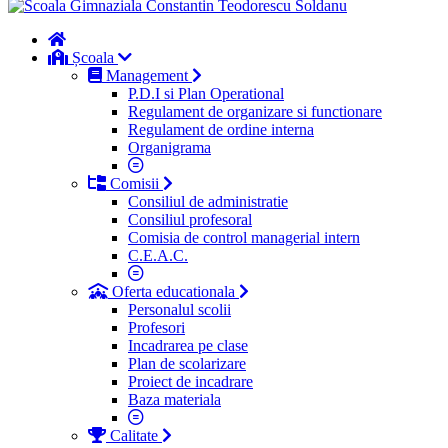
Școala
Management
P.D.I si Plan Operational
Regulament de organizare si functionare
Regulament de ordine interna
Organigrama
Comisii
Consiliul de administratie
Consiliul profesoral
Comisia de control managerial intern
C.E.A.C.
Oferta educationala
Personalul scolii
Profesori
Incadrarea pe clase
Plan de scolarizare
Proiect de incadrare
Baza materiala
Calitate