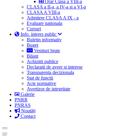
Orar Clasa a VIII-a
CLASA a II-a, a IV-a si a VI-a
CLASA A VIII-a
Admitere CLASA A IX - a
Evaluare nationala
Cursuri
Info. interes public
Buletin informativ
Buget
Venituri brute
Bilant
Achizitii publice
Declaratii de avere si interese
Transparenta decizionala
Stat de functii
Acte normative
Avertizor de integritate
Galerie
PNRR
PNRAS
Noutăți
Contact