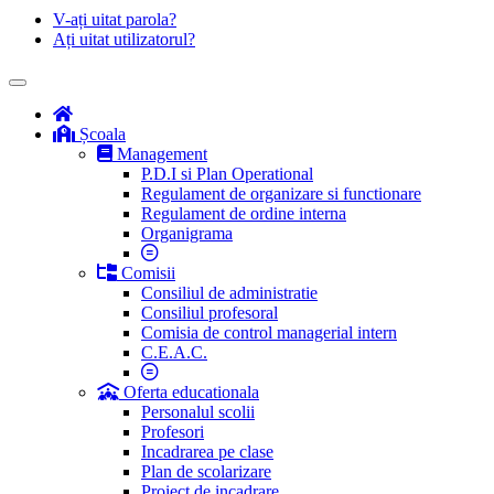
V-ați uitat parola?
Ați uitat utilizatorul?
Școala
Management
P.D.I si Plan Operational
Regulament de organizare si functionare
Regulament de ordine interna
Organigrama
Comisii
Consiliul de administratie
Consiliul profesoral
Comisia de control managerial intern
C.E.A.C.
Oferta educationala
Personalul scolii
Profesori
Incadrarea pe clase
Plan de scolarizare
Proiect de incadrare