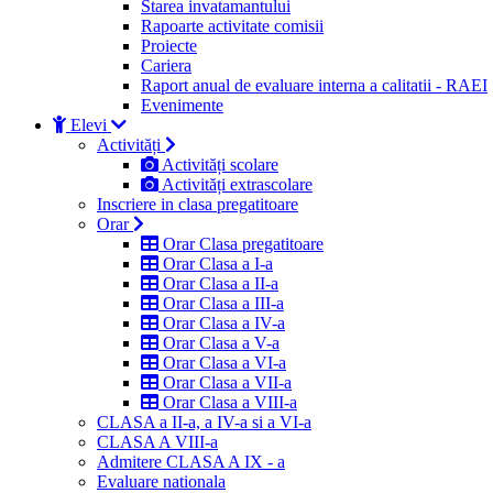
Starea invatamantului
Rapoarte activitate comisii
Proiecte
Cariera
Raport anual de evaluare interna a calitatii - RAEI
Evenimente
Elevi
Activități
Activități scolare
Activități extrascolare
Inscriere in clasa pregatitoare
Orar
Orar Clasa pregatitoare
Orar Clasa a I-a
Orar Clasa a II-a
Orar Clasa a III-a
Orar Clasa a IV-a
Orar Clasa a V-a
Orar Clasa a VI-a
Orar Clasa a VII-a
Orar Clasa a VIII-a
CLASA a II-a, a IV-a si a VI-a
CLASA A VIII-a
Admitere CLASA A IX - a
Evaluare nationala