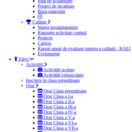
Plan de scolarizare
Proiect de incadrare
Baza materiala
Calitate
Starea invatamantului
Rapoarte activitate comisii
Proiecte
Cariera
Raport anual de evaluare interna a calitatii - RAEI
Evenimente
Elevi
Activități
Activități scolare
Activități extrascolare
Inscriere in clasa pregatitoare
Orar
Orar Clasa pregatitoare
Orar Clasa a I-a
Orar Clasa a II-a
Orar Clasa a III-a
Orar Clasa a IV-a
Orar Clasa a V-a
Orar Clasa a VI-a
Orar Clasa a VII-a