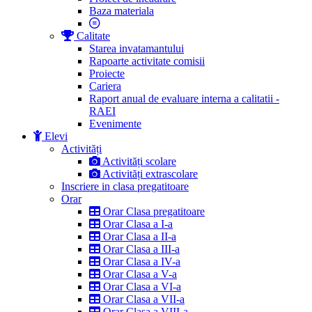
Baza materiala
Calitate
Starea invatamantului
Rapoarte activitate comisii
Proiecte
Cariera
Raport anual de evaluare interna a calitatii -
RAEI
Evenimente
Elevi
Activități
Activități scolare
Activități extrascolare
Inscriere in clasa pregatitoare
Orar
Orar Clasa pregatitoare
Orar Clasa a I-a
Orar Clasa a II-a
Orar Clasa a III-a
Orar Clasa a IV-a
Orar Clasa a V-a
Orar Clasa a VI-a
Orar Clasa a VII-a
Orar Clasa a VIII-a