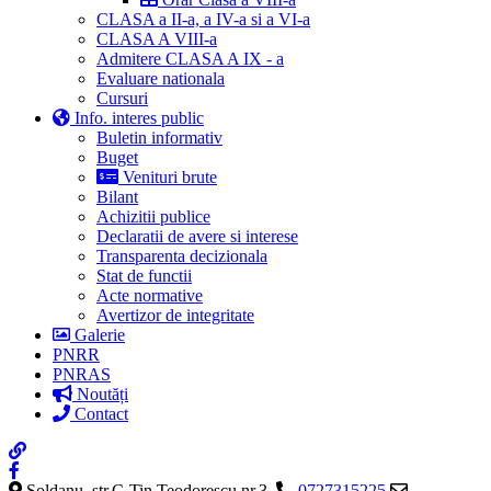
CLASA a II-a, a IV-a si a VI-a
CLASA A VIII-a
Admitere CLASA A IX - a
Evaluare nationala
Cursuri
Info. interes public
Buletin informativ
Buget
Venituri brute
Bilant
Achizitii publice
Declaratii de avere si interese
Transparenta decizionala
Stat de functii
Acte normative
Avertizor de integritate
Galerie
PNRR
PNRAS
Noutăți
Contact
Soldanu, str.C-Tin Teodorescu nr.3,
0727315225