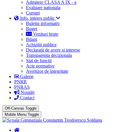
Admitere CLASA A IX - a
Evaluare nationala
Cursuri
Info. interes public
Buletin informativ
Buget
Venituri brute
Bilant
Achizitii publice
Declaratii de avere si interese
Transparenta decizionala
Stat de functii
Acte normative
Avertizor de integritate
Galerie
PNRR
PNRAS
Noutăți
Contact
Off-Canvas Toggle
Mobile Menu Toggle