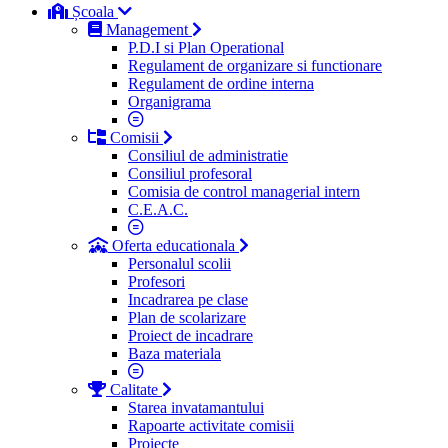
Școala
Management
P.D.I si Plan Operational
Regulament de organizare si functionare
Regulament de ordine interna
Organigrama
Comisii
Consiliul de administratie
Consiliul profesoral
Comisia de control managerial intern
C.E.A.C.
Oferta educationala
Personalul scolii
Profesori
Incadrarea pe clase
Plan de scolarizare
Proiect de incadrare
Baza materiala
Calitate
Starea invatamantului
Rapoarte activitate comisii
Proiecte