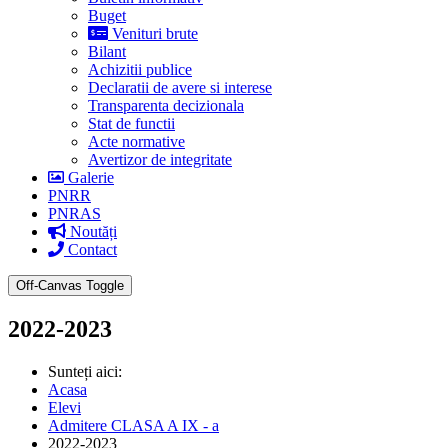
Buget
Venituri brute
Bilant
Achizitii publice
Declaratii de avere si interese
Transparenta decizionala
Stat de functii
Acte normative
Avertizor de integritate
Galerie
PNRR
PNRAS
Noutăți
Contact
Off-Canvas Toggle
2022-2023
Sunteți aici:
Acasa
Elevi
Admitere CLASA A IX - a
2022-2023