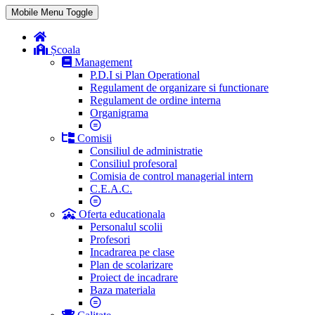
Mobile Menu Toggle
Școala
Management
P.D.I si Plan Operational
Regulament de organizare si functionare
Regulament de ordine interna
Organigrama
Comisii
Consiliul de administratie
Consiliul profesoral
Comisia de control managerial intern
C.E.A.C.
Oferta educationala
Personalul scolii
Profesori
Incadrarea pe clase
Plan de scolarizare
Proiect de incadrare
Baza materiala