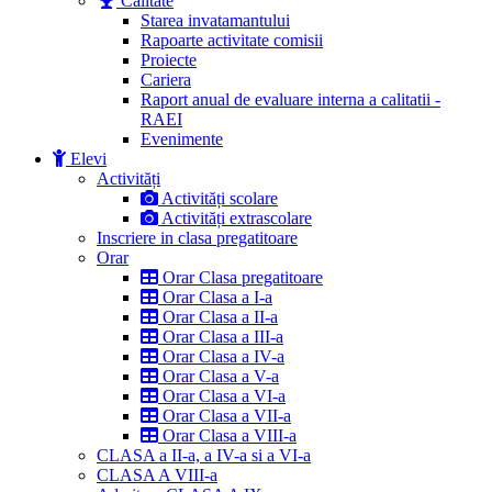
Calitate
Starea invatamantului
Rapoarte activitate comisii
Proiecte
Cariera
Raport anual de evaluare interna a calitatii -
RAEI
Evenimente
Elevi
Activități
Activități scolare
Activități extrascolare
Inscriere in clasa pregatitoare
Orar
Orar Clasa pregatitoare
Orar Clasa a I-a
Orar Clasa a II-a
Orar Clasa a III-a
Orar Clasa a IV-a
Orar Clasa a V-a
Orar Clasa a VI-a
Orar Clasa a VII-a
Orar Clasa a VIII-a
CLASA a II-a, a IV-a si a VI-a
CLASA A VIII-a