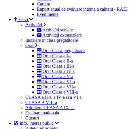
Cariera
Raport anual de evaluare interna a calitatii - RAEI
Evenimente
Elevi
Activități
Activități scolare
Activități extrascolare
Inscriere in clasa pregatitoare
Orar
Orar Clasa pregatitoare
Orar Clasa a I-a
Orar Clasa a II-a
Orar Clasa a III-a
Orar Clasa a IV-a
Orar Clasa a V-a
Orar Clasa a VI-a
Orar Clasa a VII-a
Orar Clasa a VIII-a
CLASA a II-a, a IV-a si a VI-a
CLASA A VIII-a
Admitere CLASA A IX - a
Evaluare nationala
Cursuri
Info. interes public
Buletin informativ