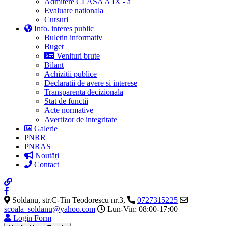
Admitere CLASA A IX - a
Evaluare nationala
Cursuri
Info. interes public
Buletin informativ
Buget
Venituri brute
Bilant
Achizitii publice
Declaratii de avere si interese
Transparenta decizionala
Stat de functii
Acte normative
Avertizor de integritate
Galerie
PNRR
PNRAS
Noutăți
Contact
Soldanu, str.C-Tin Teodorescu nr.3,
0727315225
scoala_soldanu@yahoo.com
Lun-Vin: 08:00-17:00
Login Form