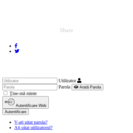
Share
Utilizator
Parola
Arată Parola
Ţine-mă minte
Autentificare Web
Autentificare
V-ați uitat parola?
Ați uitat utilizatorul?