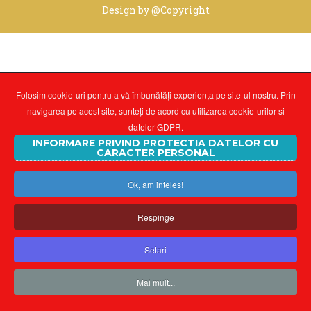
Design by
@Copyright
Folosim cookie-uri pentru a vă îmbunătăți experiența pe site-ul nostru. Prin
navigarea pe acest site, sunteți de acord cu utilizarea cookie-urilor si
datelor GDPR.
INFORMARE PRIVIND PROTECTIA DATELOR CU
CARACTER PERSONAL
Ok, am inteles!
Respinge
Setari
Mai mult...