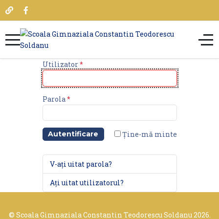
Utilizator
*
Parola
*
Ține-mă minte
Autentificare
V-ați uitat parola?
Ați uitat utilizatorul?
© Scoala Gimnaziala Constantin Teodorescu Soldanu 2026.