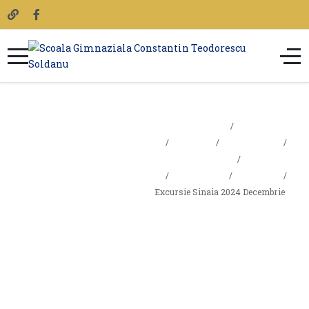
Sunteți aici:
Acasa
Excursie
Elevi
Activități
Sinaia 2024
Activități scolare
Scoala
Proiecte
PNRR
Decembrie
Excursie Sinaia 2024 Decembrie